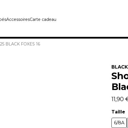
bés
Accessoires
Carte cadeau
5 BLACK FOXES 16
BLACK
Sho
Bla
11,90 
Taille
6/8A