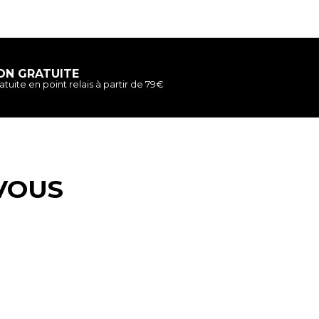
ON GRATUITE
atuite en point relais à partir de 79€
VOUS