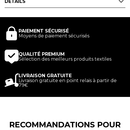
DÉTAILS
les couleurs de votre club de football américain :
Black Foxes 16. Affirmez votre passion pour l'équipe
sans hésitation en portant ce t-shirt enfant Noir !
Impression numérique.
PAIEMENT SÉCURISÉ
Moyens de paiement sécurisés
QUALITÉ PREMIUM
Sélection des meilleurs produits textiles
LIVRAISON GRATUITE
Livraison gratuite en point relais à partir de
79€
RECOMMANDATIONS POUR