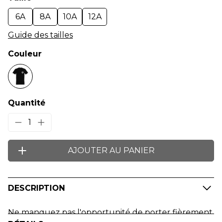
6A
8A
10A
12A
Guide des tailles
Couleur
Quantité
1
AJOUTER AU PANIER
DESCRIPTION
Ne manquez pas l'opportunité de porter fièrement